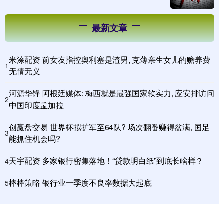
最新文章
米涂配资 前女友指控奥利塞是渣男, 克薄亲生女儿的赡养费
1
无情无义
河源华锋 阿根廷媒体: 梅西就是最强国家软实力, 应安排访问
2
中国印度孟加拉
创赢盘交易 世界杯拟扩军至64队? 场次翻番赚得盆满, 国足
3
能抓住机会吗?
天宇配资 多家银行密集落地！“贷款明白纸”到底长啥样？
4
棒棒策略 银行业一季度不良率数据大起底
5