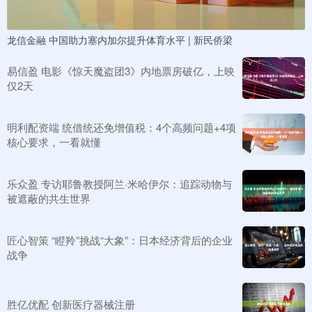
龙信金融 中国助力塞内加尔提升体育水平 | 新民侨梁
易信盈 电影《惊天魔盗团3》内地票房破亿，上映
仅2天
明利配资端 统借统还免增值税：4个高频问题+4项
核心要求，一看就懂
乐众盈 专访耶鲁教授阿兰·米哈伊尔：追踪动物与
被遮蔽的共生世界
匠心智策 “瞪羚”挑战“大象”：日本经济背后的企业
战争
胜亿优配 创新医疗器械注册