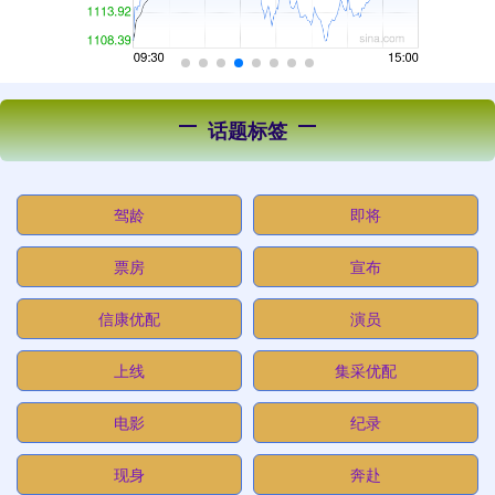
话题标签
驾龄
即将
票房
宣布
信康优配
演员
上线
集采优配
电影
纪录
现身
奔赴