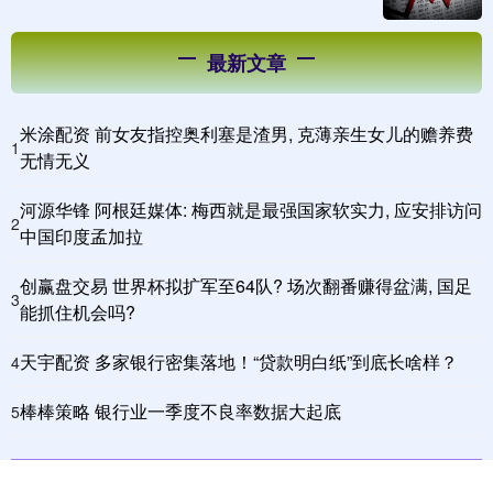
最新文章
米涂配资 前女友指控奥利塞是渣男, 克薄亲生女儿的赡养费
1
无情无义
河源华锋 阿根廷媒体: 梅西就是最强国家软实力, 应安排访问
2
中国印度孟加拉
创赢盘交易 世界杯拟扩军至64队? 场次翻番赚得盆满, 国足
3
能抓住机会吗?
天宇配资 多家银行密集落地！“贷款明白纸”到底长啥样？
4
棒棒策略 银行业一季度不良率数据大起底
5