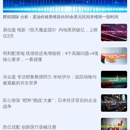
辉煌国际 分析：原油价格势将跌向50余美元区间并维持一段时间
易信盈 电影《惊天魔盗团3》内地票房破亿，上映
仅2天
明利配资端 统借统还免增值税：4个高频问题+4项
核心要求，一看就懂
乐众盈 专访耶鲁教授阿兰·米哈伊尔：追踪动物与
被遮蔽的共生世界
匠心智策 “瞪羚”挑战“大象”：日本经济背后的企业
战争
胜亿优配 创新医疗器械注册