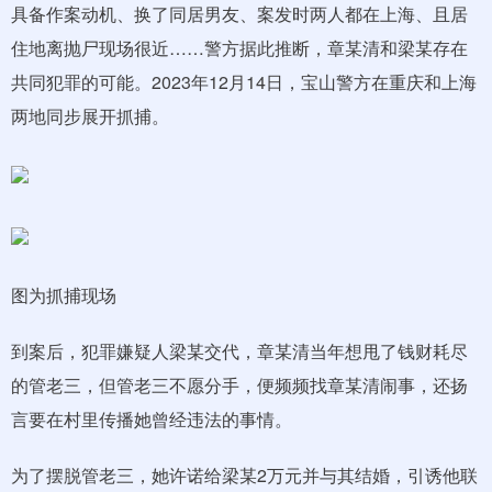
具备作案动机、换了同居男友、案发时两人都在上海、且居
住地离抛尸现场很近……警方据此推断，章某清和梁某存在
共同犯罪的可能。2023年12月14日，宝山警方在重庆和上海
两地同步展开抓捕。
图为抓捕现场
到案后，犯罪嫌疑人梁某交代，章某清当年想甩了钱财耗尽
的管老三，但管老三不愿分手，便频频找章某清闹事，还扬
言要在村里传播她曾经违法的事情。
为了摆脱管老三，她许诺给梁某2万元并与其结婚，引诱他联