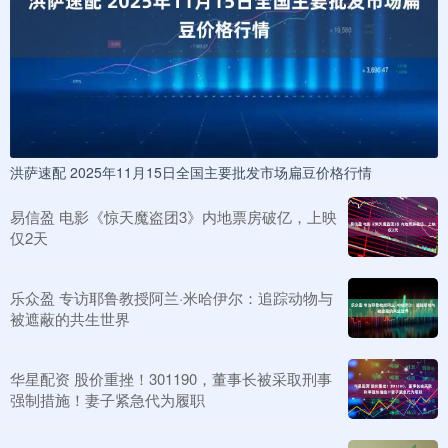
洪萨速配 2025年11月15日全国主要批发市场扁豆价格行情
易信盈 电影《惊天魔盗团3》内地票房破亿，上映
仅2天
乐众盈 专访耶鲁教授阿兰·米哈伊尔：追踪动物与
被遮蔽的共生世界
华星配资 股价重挫！301190，董事长被采取刑事
强制措施！妻子紧急代为履职