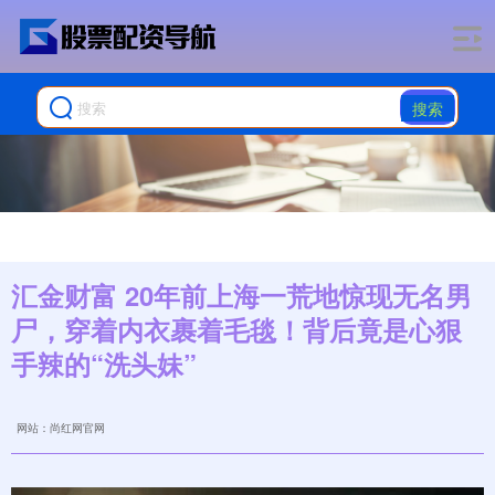
搜索
汇金财富 20年前上海一荒地惊现无名男
尸，穿着内衣裹着毛毯！背后竟是心狠
手辣的“洗头妹”
网站：尚红网官网