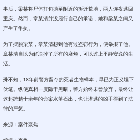
事后，梁某将尸体打包抛至附近的拆迁荒地，两人连夜逃回
重庆。然而，章某清并没履行自己的承诺，她和梁某之间又
产生了争执。
为了摆脱梁某，章某清想到他有过盗窃行为，便举报了他。
章某清自以为解决掉了所有的麻烦，可以过上平静安逸的生
活。
殊不知，18年前警方留存的死者生物样本，早已为正义埋下
伏笔。纵使真相一度隐于黑暗，警方始终未曾放弃，最终让
这起跨越十余年的命案水落石出，也让潜逃的凶手得到了法
律的严惩。
来源：案件聚焦