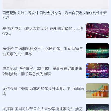
国元配资 外籍主播成“中国制造”推介官！海南自贸港政策红利带来新
机遇
易信盈 电影《惊天魔盗团3》内地票房破亿，上映
仅2天
乐众盈 专访耶鲁教授阿兰·米哈伊尔：追踪动物与
被遮蔽的共生世界
华星配资 股价重挫！301190，董事长被采取刑事
强制措施！妻子紧急代为履职
龙信金融 中国助力塞内加尔提升体育水平 | 新民侨
梁
搭搭网 美国司法部公布大量爱泼斯坦案文件 涉克