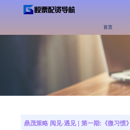
首页
鼎茂策略 阅见·遇见 | 第一期:《微习惯