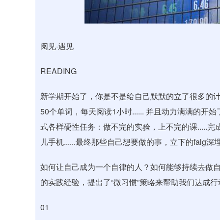
深证成指
14311.01
.68
1.02%
200.89
1
阅见·遇见
READING
新学期开始了，你是不是给自己默默的立了很多的计
50个单词，每天阅读1小时...... 并且动力满
式各样硬性任务：做不完的实验，上不完的课....
儿手机......最终那些自己想要做的事，立下的fa
如何让自己成为一个自律的人？如何能够持续去做
的实践经验，提出了“微习惯”策略来帮助我们达成行
01