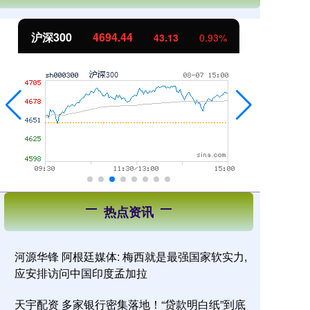
北证50
1134.24
创
11.37
1.01%
热点资讯
河源华锋 阿根廷媒体: 梅西就是最强国家软实力,
应安排访问中国印度孟加拉
天宇配资 多家银行密集落地！“贷款明白纸”到底