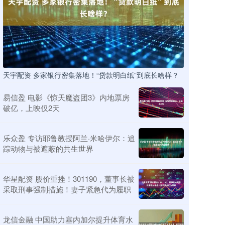
天宇配资 多家银行密集落地！“贷款明白纸”到底长啥样？
易信盈 电影《惊天魔盗团3》内地票房
破亿，上映仅2天
乐众盈 专访耶鲁教授阿兰·米哈伊尔：追
踪动物与被遮蔽的共生世界
华星配资 股价重挫！301190，董事长被
采取刑事强制措施！妻子紧急代为履职
龙信金融 中国助力塞内加尔提升体育水