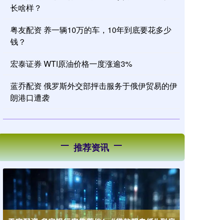
长啥样？
粤友配资 养一辆10万的车，10年到底要花多少
钱？
宏泰证券 WTI原油价格一度涨逾3%
蓝乔配资 俄罗斯外交部抨击服务于俄伊贸易的伊
朗港口遭袭
推荐资讯