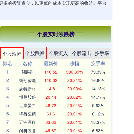
更多的投资资金，以更低的成本实现更高的收益。平台
个股实时涨跌榜
个股跌幅
个股流入
个股流出
换手率
个股涨幅
排名
名称
最新价
涨幅
换手率
1
N展芯
116.52
396.89%
79.39%
2
锐翔智能
110.02
20.21%
16.80%
3
志特新材
14.8
20.03%
14.18%
4
博腾股份
20.44
20.02%
14.77%
5
近岸蛋白
46.72
20.01%
5.62%
6
毕得医药
61.6
20.01%
6.12%
7
五洲医疗
83.62
20.01%
18.37%
8
耐科装备
49.67
20.01%
6.83%