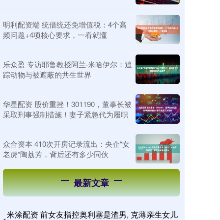
明利配资端 统借统还免增值税：4个高
频问题+4项核心要求，一看就懂
乐众盈 专访耶鲁教授阿兰·米哈伊尔：追
踪动物与被遮蔽的共生世界
华星配资 股价重挫！301190，董事长被
采取刑事强制措施！妻子紧急代为履职
众合资本 410次开房记录流出：央企“女
老虎”陶荔芳，背后还有多少同伙
最新文章
米涂配资 前女友指控奥利塞是渣男, 克薄亲生女儿