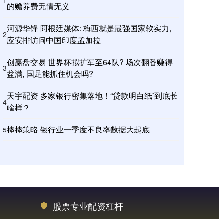
1
的赡养费无情无义
河源华锋 阿根廷媒体: 梅西就是最强国家软实力,
2
应安排访问中国印度孟加拉
创赢盘交易 世界杯拟扩军至64队? 场次翻番赚得
3
盆满, 国足能抓住机会吗?
天宇配资 多家银行密集落地！“贷款明白纸”到底长
4
啥样？
棒棒策略 银行业一季度不良率数据大起底
5
股票专业配资杠杆