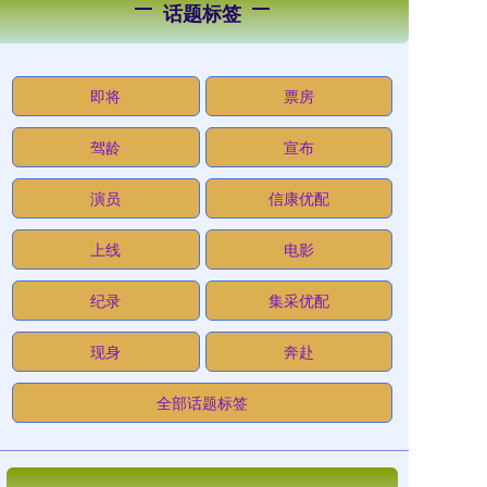
话题标签
即将
票房
驾龄
宣布
演员
信康优配
上线
电影
纪录
集采优配
现身
奔赴
全部话题标签