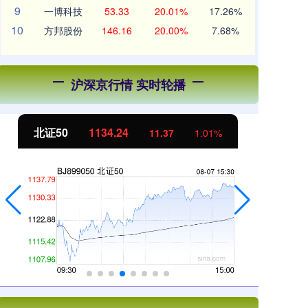
9
一博科技
53.33
20.01%
17.26%
10
方邦股份
146.16
20.00%
7.68%
沪深京行情 实时轮播
北证50
1134.24
创
11.37
1.01%