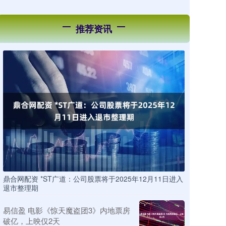
推荐资讯
鼎合网配资 *ST广道：公司股票将于2025年12月11日进入
退市整理期
易信盈 电影《惊天魔盗团3》内地票房
破亿，上映仅2天