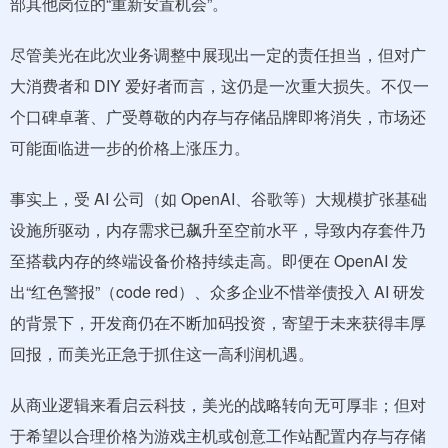
部其他岗位的“重新安置机会”。
尽管美光在此次业务调整中展现出一定的责任担当，但对广
大消费者和 DIY 爱好者而言，这仍是一次重大损失。不仅一
个口碑卓著、广受尊敬的内存与存储品牌即将消失，市场还
可能面临进一步的价格上涨压力。
事实上，受 AI 公司（如 OpenAI、谷歌等）大规模扩张基础
设施所驱动，内存需求已飙升至空前水平，导致内存套件乃
至搭载内存的终端设备价格持续走高。即便在 OpenAI 发
出“红色警报”（code red）、众多企业不惜举债投入 AI 研发
的背景下，开发商仍在不断加码投资，寄望于未来获得丰厚
回报，而美光正急于抓住这一高利润机遇。
从商业逻辑来看启云科技，美光的战略转向无可厚非；但对
于希望以合理价格为游戏主机或创意工作站配置内存与存储