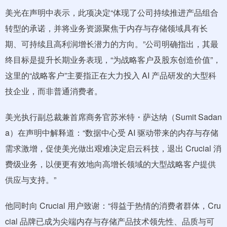
美光在声明中表示，此项决定“体现了公司持续推进产品组合
转型的承诺，并将业务资源聚焦于内存与存储领域具有长
期、可持续且高利润增长潜力的方向。”公司明确指出，其最
终目标是提升长期业务表现，“为战略客户及股东创造价值”，
这里的“战略客户”主要指正在大力投入 AI 产品研发的大型科
技企业，而非普通消费者。
美光执行副总裁兼首席商务官苏米特・萨达纳（Sumit Sadan
a）在声明中解释道：“数据中心受 AI 驱动带来的内存与存储
需求激增，促使美光做出艰难决定启云科技，退出 Crucial 消
费级业务，以便更有效地向高增长领域的大型战略客户提供
供应与支持。”
他同时向 Crucial 用户致谢：“得益于热情的消费者群体，Cru
cial 品牌已成为尖端内存与存储产品技术领先性、品质与可