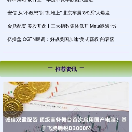
安信 从“不敢想”到“扎堆上” 北京车展“8/9系”大爆发
金鼎配资 美股开盘丨三大指数集体低开 Meta跌逾1%
亿操盘 CGTN民调：好战美国加速“美式霸权”的衰落
推荐资讯