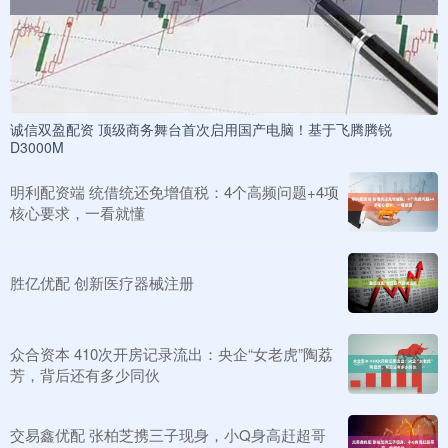
诚信双盈配资 顶级商务舞台首次启用国产电脑！基于飞腾腾锐
D3000M
明利配资端 统借统还免增值税：4个高频问题+4项
核心要求，一看就懂
胜亿优配 创新医疗器械注册
众合资本 410次开房记录流出：央企“女老虎”陶荔
芳，背后还有多少同伙
交易鑫优配 张柏芝携三子现身，小Q身高赶超哥