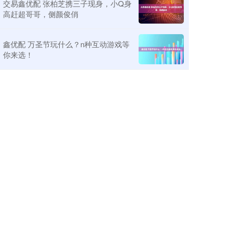
交易鑫优配 张柏芝携三子现身，小Q身
高赶超哥哥，侧颜俊俏
鑫优配 万圣节玩什么？n种互动游戏等
你来选！