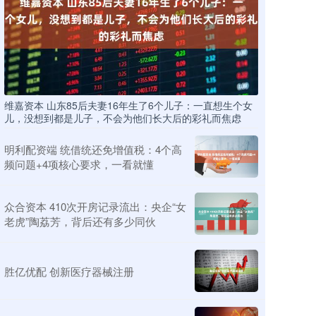
维嘉资本 山东85后夫妻16年生了6个儿子：一直想生个女
儿，没想到都是儿子，不会为他们长大后的彩礼而焦虑
明利配资端 统借统还免增值税：4个高
频问题+4项核心要求，一看就懂
众合资本 410次开房记录流出：央企“女
老虎”陶荔芳，背后还有多少同伙
胜亿优配 创新医疗器械注册