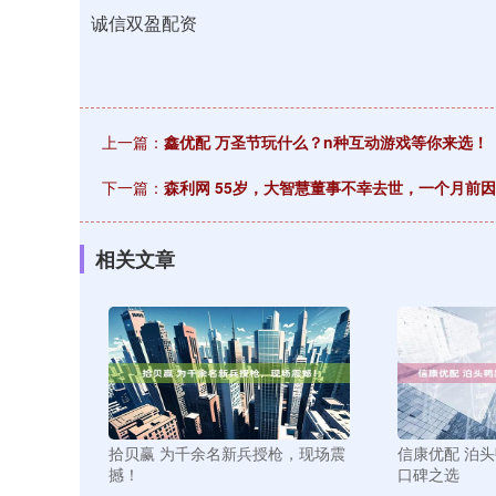
诚信双盈配资
上一篇：
鑫优配 万圣节玩什么？n种互动游戏等你来选！
下一篇：
森利网 55岁，大智慧董事不幸去世，一个月前
相关文章
拾贝赢 为千余名新兵授枪，现场震
信康优配 泊
撼！
口碑之选