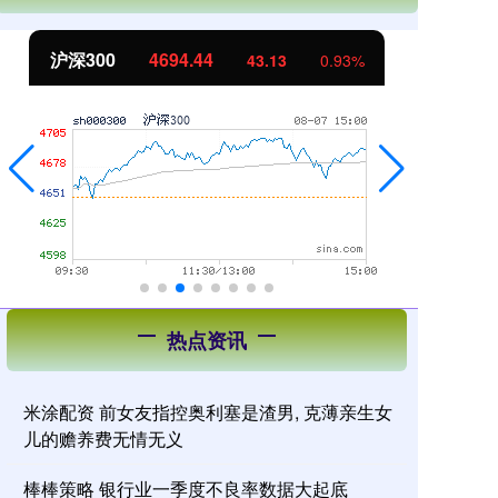
北证50
1134.24
创
11.37
1.01%
热点资讯
米涂配资 前女友指控奥利塞是渣男, 克薄亲生女
儿的赡养费无情无义
棒棒策略 银行业一季度不良率数据大起底