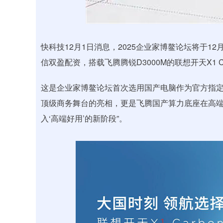
深证成指
14311.01
.68
1.02%
200.89
1
快科技12月1日消息，2025企业家博鳌论坛将于1
信双盈配资，搭载飞腾腾锐D3000M的联想开天X1 C
这是企业家博鳌论坛首次选用国产电脑作为官方指定
顶级商务舞台的亮相，更是飞腾国产算力底座在高
入‘高端好用’的新阶段”。