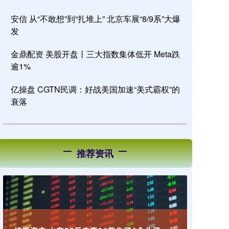
安信 从“不敢想”到“扎堆上” 北京车展“8/9系”大爆
发
金鼎配资 美股开盘丨三大指数集体低开 Meta跌
逾1%
亿操盘 CGTN民调：好战美国加速“美式霸权”的
衰落
推荐资讯