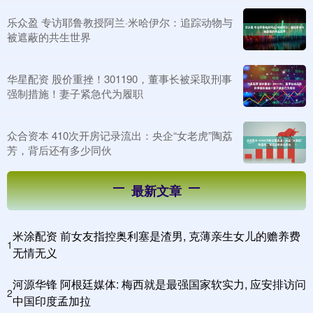
乐众盈 专访耶鲁教授阿兰·米哈伊尔：追踪动物与
被遮蔽的共生世界
华星配资 股价重挫！301190，董事长被采取刑事
强制措施！妻子紧急代为履职
众合资本 410次开房记录流出：央企“女老虎”陶荔
芳，背后还有多少同伙
最新文章
米涂配资 前女友指控奥利塞是渣男, 克薄亲生女儿的赡养费
1
无情无义
河源华锋 阿根廷媒体: 梅西就是最强国家软实力, 应安排访问
2
中国印度孟加拉