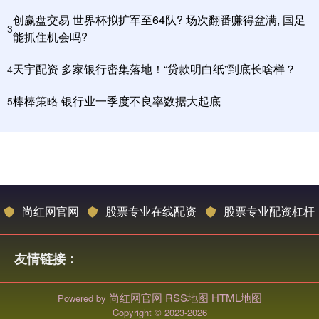
创赢盘交易 世界杯拟扩军至64队? 场次翻番赚得盆满, 国足
3
能抓住机会吗?
天宇配资 多家银行密集落地！“贷款明白纸”到底长啥样？
4
棒棒策略 银行业一季度不良率数据大起底
5
尚红网官网
股票专业在线配资
股票专业配资杠杆
友情链接：
尚红网官网
RSS地图
HTML地图
Powered by
Copyright
© 2023-2026