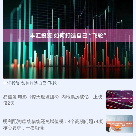
丰汇投资 如何打造自己“飞轮”
易信盈 电影《惊天魔盗团3》内地票房破亿，上映
仅2天
明利配资端 统借统还免增值税：4个高频问题+4项
核心要求，一看就懂