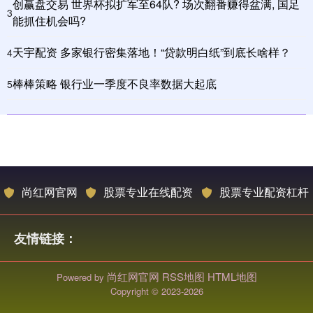
创赢盘交易 世界杯拟扩军至64队? 场次翻番赚得盆满, 国足
3
能抓住机会吗?
天宇配资 多家银行密集落地！“贷款明白纸”到底长啥样？
4
棒棒策略 银行业一季度不良率数据大起底
5
尚红网官网
股票专业在线配资
股票专业配资杠杆
友情链接：
尚红网官网
RSS地图
HTML地图
Powered by
Copyright
© 2023-2026