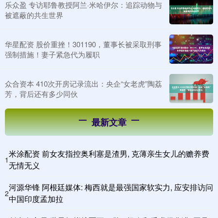
乐众盈 专访耶鲁教授阿兰·米哈伊尔：追踪动物与
被遮蔽的共生世界
华星配资 股价重挫！301190，董事长被采取刑事
强制措施！妻子紧急代为履职
众合资本 410次开房记录流出：央企“女老虎”陶荔
芳，背后还有多少同伙
最新文章
米涂配资 前女友指控奥利塞是渣男, 克薄亲生女儿的赡养费
1
无情无义
河源华锋 阿根廷媒体: 梅西就是最强国家软实力, 应安排访问
2
中国印度孟加拉