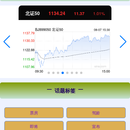
北证50
1134.24
11.37
1.01%
话题标签
票房
驾龄
即将
宣布